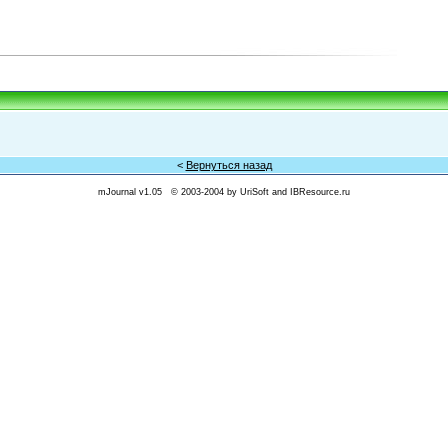
<
Вернуться назад
mJournal v1.05 © 2003-2004 by
UriSoft
and
IBResource.ru